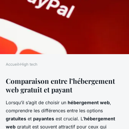
Accueil
›
High tech
HIGH TECH
Comparaison entre l’hébergement
Hébergement web gratuit vs
web gratuit et payant
payant
Lorsqu’il s’agit de choisir un
hébergement web
,
Lola
•
13 mars 2025
•
7 min de lecture
comprendre les différences entre les options
gratuites
et
payantes
est crucial. L’
hébergement
web
gratuit est souvent attractif pour ceux qui