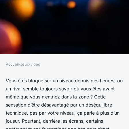
Accueil
›
Jeux-video
JEUX-VIDEO
10 astuces de cheat pour
Vous êtes bloqué sur un niveau depuis des heures, ou
un rival semble toujours savoir où vous êtes avant
améliorer vos performances
même que vous n’entriez dans la zone ? Cette
de jeu
sensation d’être désavantagé par un déséquilibre
technique, pas par votre niveau, ça parle à plus d’un
Sabin
•
27/04/2026 07:37
•
9 min de lecture
joueur. Pourtant, derrière les écrans, certains