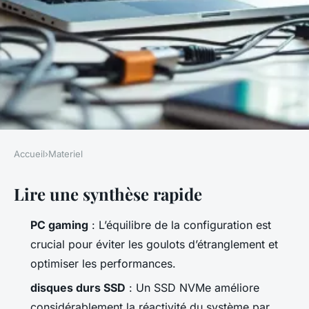
Accueil
›
Materiel
MATERIEL
Lire une synthèse rapide
Classement des produits
informatiques
PC gaming
: L’équilibre de la configuration est
incontournables
crucial pour éviter les goulots d’étranglement et
optimiser les performances.
Séraphine
•
30/03/2026 14:42
•
9 min de lecture
disques durs SSD
: Un SSD NVMe améliore
considérablement la réactivité du système par