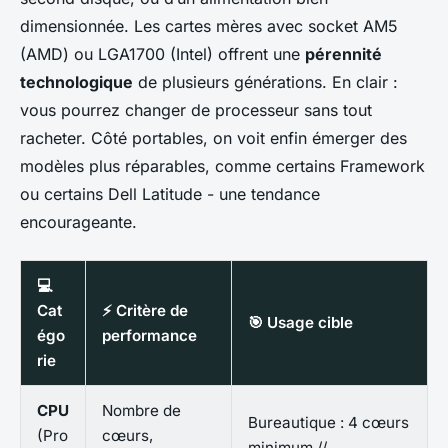
dimensionnée. Les cartes mères avec socket AM5
(AMD) ou LGA1700 (Intel) offrent une
pérennité
technologique
de plusieurs générations. En clair :
vous pourrez changer de processeur sans tout
racheter. Côté portables, on voit enfin émerger des
modèles plus réparables, comme certains Framework
ou certains Dell Latitude - une tendance
encourageante.
💻
Cat
⚡ Critère de
🎯 Usage cible
égo
performance
rie
CPU
Nombre de
Bureautique : 4 cœurs
(Pro
cœurs,
minimum //