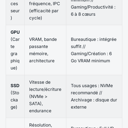
ces
fréquence, IPC
Gaming/Productivité :
seur
(efficacité par
6 à 8 cœurs
)
cycle)
GPU
(Car
VRAM, bande
Bureautique : intégrée
te
passante
suffit //
gra
mémoire,
Gaming/Création : 6
phiq
architecture
Go VRAM minimum
ue)
Vitesse de
SSD
Tous usages : NVMe
lecture/écriture
(Sto
recommandé //
(NVMe >
cka
Archivage : disque dur
SATA),
ge)
externe
endurance
Résolution,